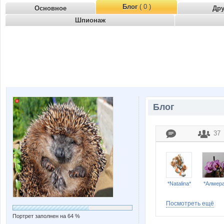
Блог
( 0 )
Основное
Др
Шпионаж
Блог
37
*Natalina*
*Алмера
Посмотреть ещё
Портрет заполнен на 64 %