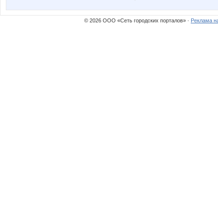
Nata30
Nathali
© 2026 ООО «Сеть городских порталов» ·
Реклама н
Olga0603
OlgaS
Porche
Pris
SanSanich
Selana
Taisiya
Tredda