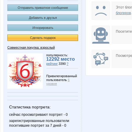
Angelina2307
Anna Del
Этот блог
Отправить приватное сообщение
блогеров
.
Добавить в друзья
Игнорировать
BooBoo
Bravo*
Посетит
Сделать подарок
Совместная покупка: взрослый
IrenM
Ironey
популярность:
Посмотре
12292 место
рейтинг
3390
?
Привилегированный
пользователь
6
KotoPes
LIKA B
уровня
Статистика портрета:
Margerite
Mariett
сейчас просматривают портрет - 0
зарегистрированные пользователи
посетившие портрет за 7 дней - 0